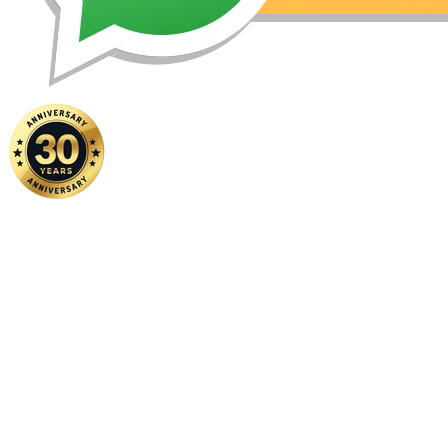
Home
|
About Us
|
Contact Us
Copyright ©
2026 FSM Solution Sdn Bhd. All Rights Reserved.