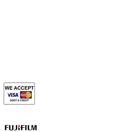
Services
Rent Photocopy Machine
Rent Office Printer
Rent Production Printer
​Rent Document Scanner
Rent Large Format Printer
Rent Large Format Scanner
Authorized Sales & Services