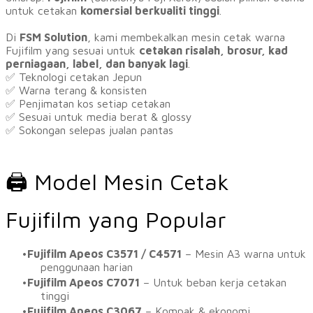
untuk cetakan
komersial berkualiti tinggi
.
​Di
FSM Solution
, kami membekalkan mesin cetak warna
Fujifilm yang sesuai untuk
cetakan risalah, brosur, kad
perniagaan, label, dan banyak lagi
.
✅ Teknologi cetakan Jepun
✅ Warna terang & konsisten
✅ Penjimatan kos setiap cetakan
✅ Sesuai untuk media berat & glossy
✅ Sokongan selepas jualan pantas
🖨 Model Mesin Cetak
Fujifilm yang Popular
Fujifilm Apeos C3571 / C4571
– Mesin A3 warna untuk
penggunaan harian
Fujifilm Apeos C7071
– Untuk beban kerja cetakan
tinggi
Fujifilm Apeos C3067
– Kompak & ekonomi