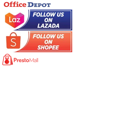
Product
Photocopy Machine​
Large Printer / Plotter
Multi-functions Printer
Fax Machine
High Speed Scanner