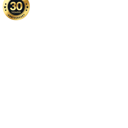
Home
|
About Us
|
Contact Us
Copyright ©
2026 FSM Solution Sdn Bhd. All Rights Reserved.