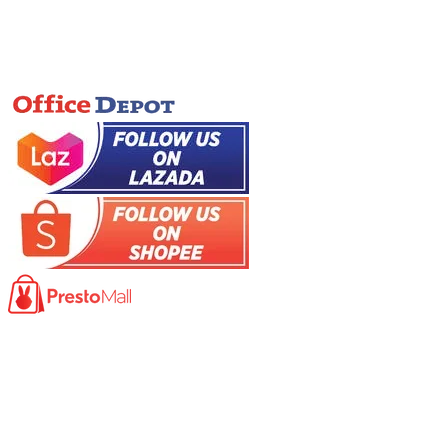
Online Store
Product
Photocopy Machine​
Large Printer / Plotter