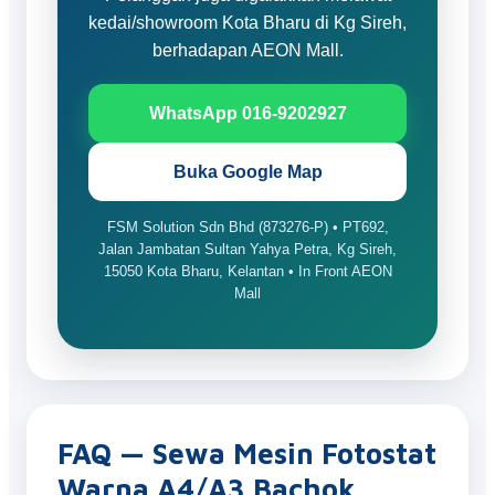
kedai/showroom Kota Bharu di Kg Sireh,
berhadapan AEON Mall.
WhatsApp 016-9202927
Buka Google Map
FSM Solution Sdn Bhd (873276-P) • PT692,
Jalan Jambatan Sultan Yahya Petra, Kg Sireh,
15050 Kota Bharu, Kelantan • In Front AEON
Mall
FAQ — Sewa Mesin Fotostat
Warna A4/A3 Bachok,