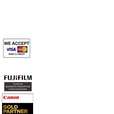
​Rent Document Scanner
Rent Large Format Printer
Rent Large Format Scanner
Authorized Sales & Services